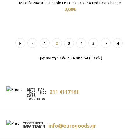
Maxlife MXUC-01 cable USB - USB-C 2A red Fast Charge
3,00€
|<
<
1
2
3
4
5
>
>|
Εμφάνιση 13 έως 24 από 54 (5 Σελ.)
ΔΕΥΤ - ΠΑΡ
211 4117161
10:00 - 18:00
ΣΑΒΒ
10:00-15:00
ΥΠΟΣΤΗΡΙΞΗ
info@eurogoods.gr
ΠΑΡΑΓΓΕΛΙΩΝ