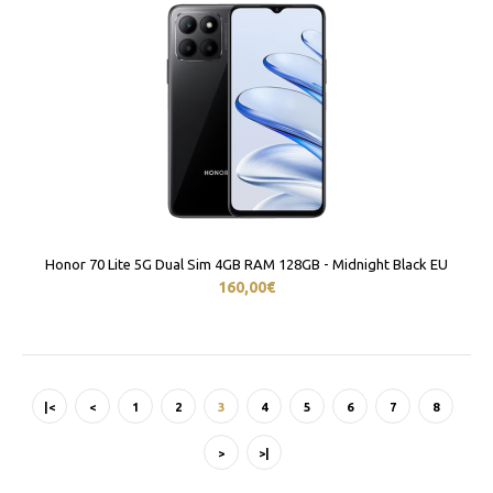
Honor 70 Lite 5G Dual Sim 4GB RAM 128GB - Midnight Black EU
160,00€
|<
<
1
2
3
4
5
6
7
8
>
>|