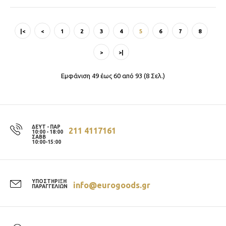
|<
<
1
2
3
4
5
6
7
8
>
>|
Εμφάνιση 49 έως 60 από 93 (8 Σελ.)
ΔΕΥΤ - ΠΑΡ
211 4117161
10:00 - 18:00
ΣΑΒΒ
10:00-15:00
ΥΠΟΣΤΗΡΙΞΗ
info@eurogoods.gr
ΠΑΡΑΓΓΕΛΙΩΝ