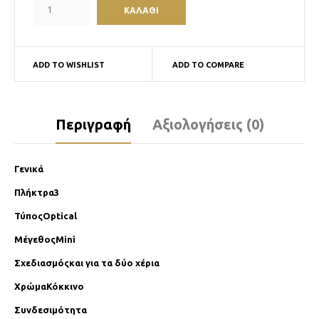
ADD TO WISHLIST
ADD TO COMPARE
Περιγραφή
Αξιολογήσεις (0)
Γενικά
Πλήκτρα3
ΤύποςOptical
ΜέγεθοςMini
Σχεδιασμόςκαι για τα δύο χέρια
ΧρώμαΚόκκινο
Συνδεσιμότητα