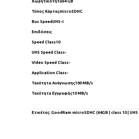
Χωρητικότητα64 GB
Τύπος ΚάρταςmicroSDHC
Bus SpeedUHS-I
Επιδόσεις
Speed Class10
UHS Speed Class-
Video Speed Class-
Application Class-
Ταχύτητα Ανάγνωσης100 MB/s
Ταχύτητα Εγγραφής10 MB/s
Ετικέτες:
GoodRam microSDHC (64GB | class 10 | UHS I