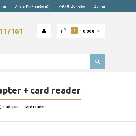
 μου
Λίστα Επιθυμιών (0)
Καλάθι Αγορών
Αγορά
4117161
0,00€
0
apter + card reader
) + adapter + card reader