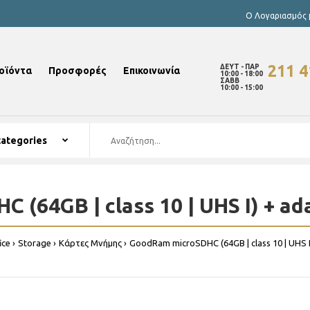
Ο Λογαριασμός
211 
ΔΕΥΤ - ΠΑΡ
οϊόντα
Προσφορές
Επικοινωνία
10:00 - 18:00
ΣΑΒΒ
10:00 - 15:00
(64GB | class 10 | UHS I) + ad
ice
Storage
Κάρτες Μνήμης
GoodRam microSDHC (64GB | class 10 | UHS I