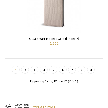
OEM Smart Magnet Gold (iPhone 7)
2,00€
1
2
3
4
5
6
7
>
>|
Εμφάνιση 1 έως 12 από 76 (7 Σελ.)
ΔΕΥΤ - ΠΑΡ
211 4117161
10:00 - 18:00